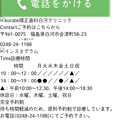
Contact
ご予約はこちらから
〒961-0075 福島県白河市会津町58-23
いい歯ならび
0248-24-
1188
Time
診療時間
時間
月
火
水
木
金
土
日
祝
10：00～12：00
／
／
／
／
／
／
▲
／
14：00～19：00
●
●
／
／
●
／
▲
／
▲：午前10:00～12:30、午後14:00～18:30
休診日：水曜、木曜、土曜、祝日
完全予約制
待ち時間軽減のため、原則予約制で診療しています。
お電話(
0248-24-1188
)にてご予約下さい。