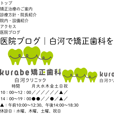
トップ
矯正治療のご案内
診療方針・院長紹介
院内・設備紹介
アクセス
医院ブログ
医院ブログ｜白河で矯正歯科をお
時間
月
火
水
木
金
土
日
祝
10：00～12：00
／
／
／
／
／
／
▲
／
14：00～19：00
●
●
／
／
●
／
▲
／
▲：午前10:00～12:30、午後14:00～18:30
休診日：水曜、木曜、土曜、祝日