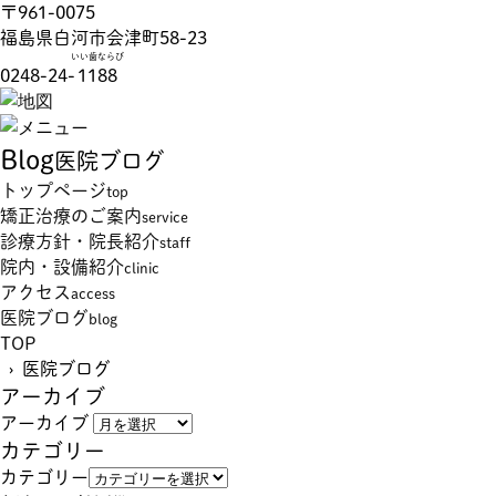
〒961-0075
福島県白河市会津町58-23
いい歯ならび
0248-24-
1188
Blog
医院ブログ
トップページ
top
矯正治療のご案内
service
診療方針・院長紹介
staff
院内・設備紹介
clinic
アクセス
access
医院ブログ
blog
TOP
› 医院ブログ
アーカイブ
アーカイブ
カテゴリー
カテゴリー