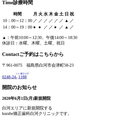
Time
診療時間
時間
月
火
水
木
金
土
日
祝
10：00～12：00
／
／
／
／
／
／
▲
／
14：00～19：00
●
●
／
／
●
／
▲
／
▲：午前10:00～12:30、午後14:00～18:30
休診日：水曜、木曜、土曜、祝日
Contact
ご予約はこちらから
〒961-0075 福島県白河市会津町58-23
いい歯ならび
0248-24-
1188
開院のお知らせ
2020年6月1日(月)新規開院
白河エリアに新規開院する
kurabe矯正歯科白河クリニックです。