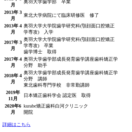
奥羽大学歯学部 卒業
月
2013年 3
東北大学病院にて臨床研修医 修了
月
2013年 4
奥羽大学大学院歯学研究科(顎顔面口腔矯正
月
学専攻) 入学
奥羽大学大学院歯学研究科(顎顔面口腔矯正
2017年 3
学専攻) 卒業
月
歯学博士 取得
2017年 4
奥羽大学歯学部成長発育歯学講座歯科矯正学
月
分野 助手
奥羽大学歯学部成長発育歯学講座歯科矯正学
2018年 4
分野 講師
月
東北歯科専門学校 非常勤講師
2019年
日本矯正歯科学会 認定医 取得
11月
2020年6
kurabe矯正歯科白河クリニック
月
開院
詳細はこちら