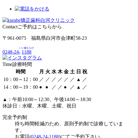
Contact
ご予約はこちらから
〒961-0075 福島県白河市会津町58-23
いい歯ならび
0248-24-
1188
Time
診療時間
時間
月
火
水
木
金
土
日
祝
10：00～12：00
／
／
／
／
／
／
▲
／
14：00～19：00
●
●
／
／
●
／
▲
／
▲：午前10:00～12:30、午後14:00～18:30
休診日：水曜、木曜、土曜、祝日
完全予約制
待ち時間軽減のため、原則予約制で診療していま
す。
お電話(
0248-24-1188
)にてご予約下さい。