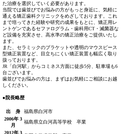
た治療を選択していく必要があります。
当院では歯並びでお悩みの方がもっと身近に、気軽に
通える矯正歯科クリニックをめざしております。これ
まで培ってきた経験や研究の成果をもとに、矯正用レ
ントゲンであるセファログラム・歯科用CT・滅菌器な
ど設備を充実させ、高水準の矯正治療をご提供いたし
ます。
また、セラミックのブラケットや透明のマウスピース
型矯正装置など、目立ちにくい矯正装置も幅広く取り
扱っております。
JR「白河駅」からコミネス方面に徒歩5分、駐車場も6
台ございます。
歯並びでお悩みの方は、まずはお気軽にご相談にお越
しください。
●
院長略歴
出 身
福島県白河市
2006年 3
福島県立白河高等学校 卒業
月
2012年 3