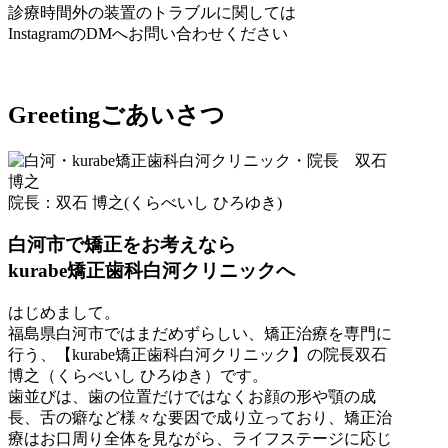
診療時間外の装置のトラブルに関しては
InstagramのDMへお問い合わせください
Greeting
ごあいさつ
院長：
双石 博之(くらべいし ひろゆき)
白河市で矯正をお考えなら
kurabe矯正歯科白河クリニックへ
はじめまして。
福島県白河市ではまだめずらしい、矯正治療を専門に
行う、【kurabe矯正歯科白河クリニック】の院長双石
博之（くらべいし ひろゆき）です。
歯並びは、歯の位置だけではなくお顔の形や顎の成
長、舌の癖など様々な要因で成り立っており、矯正治
療はお口周り全体を見ながら、ライフステージに応じ