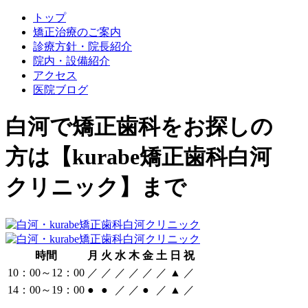
トップ
矯正治療のご案内
診療方針・院長紹介
院内・設備紹介
アクセス
医院ブログ
白河で矯正歯科をお探しの
方は【kurabe矯正歯科白河
クリニック】まで
時間
月
火
水
木
金
土
日
祝
10：00～12：00
／
／
／
／
／
／
▲
／
14：00～19：00
●
●
／
／
●
／
▲
／