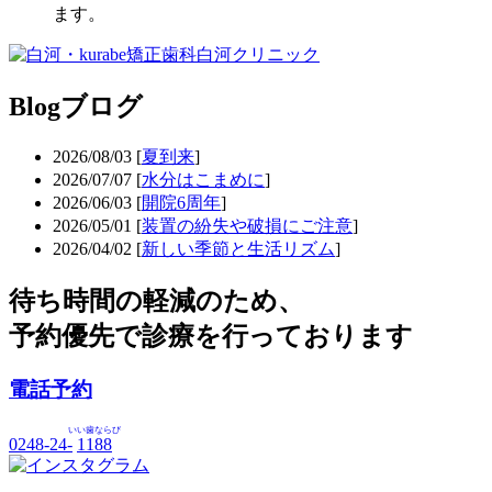
ます。
Blog
ブログ
2026/08/03
[
夏到来
]
2026/07/07
[
水分はこまめに
]
2026/06/03
[
開院6周年
]
2026/05/01
[
装置の紛失や破損にご注意
]
2026/04/02
[
新しい季節と生活リズム
]
待ち時間の軽減のため、
予約優先で診療を行っております
電話予約
いい歯ならび
0248-24-
1188