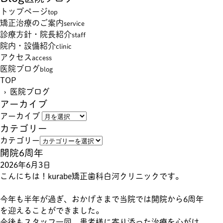
トップページ
top
矯正治療のご案内
service
診療方針・院長紹介
staff
院内・設備紹介
clinic
アクセス
access
医院ブログ
blog
TOP
› 医院ブログ
アーカイブ
アーカイブ
カテゴリー
カテゴリー
開院6周年
2026年6月3日
こんにちは！kurabe矯正歯科白河クリニックです。
今年も半年が過ぎ、おかげさまで当院では開院から6周年
を迎えることができました。
今後もスタッフ一同、患者様に寄り添った治療を心がけ