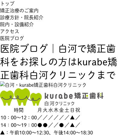
トップ
矯正治療のご案内
診療方針・院長紹介
院内・設備紹介
アクセス
医院ブログ
医院ブログ｜白河で矯正歯
科をお探しの方はkurabe矯
正歯科白河クリニックまで
時間
月
火
水
木
金
土
日
祝
10：00～12：00
／
／
／
／
／
／
▲
／
14：00～19：00
●
●
／
／
●
／
▲
／
▲：午前10:00～12:30、午後14:00～18:30