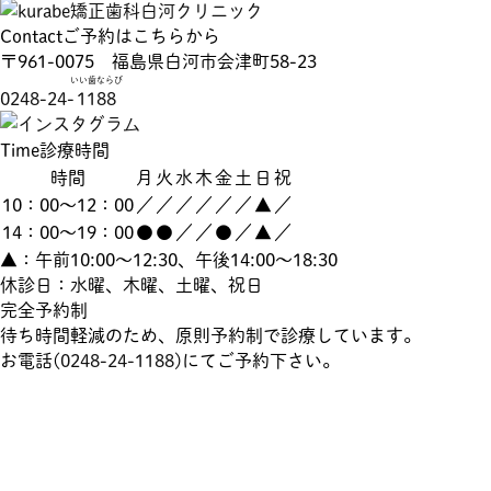
Contact
ご予約はこちらから
〒961-0075 福島県白河市会津町58-23
いい歯ならび
0248-24-
1188
Time
診療時間
時間
月
火
水
木
金
土
日
祝
10：00～12：00
／
／
／
／
／
／
▲
／
14：00～19：00
●
●
／
／
●
／
▲
／
▲：午前10:00～12:30、午後14:00～18:30
休診日：水曜、木曜、土曜、祝日
完全予約制
待ち時間軽減のため、原則予約制で診療しています。
お電話(
0248-24-1188
)にてご予約下さい。